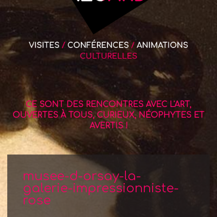
CE SONT DES RENCONTRES AVEC L'ART,
OUVERTES À TOUS, CURIEUX, NÉOPHYTES ET
AVERTIS !
musee-d-orsay-la-
galerie-impressionniste-
rose