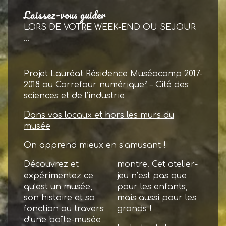
Laissez-vous guider
LORS DE VOTRE WEEK-END OU SEJOUR
...
Projet Lauréat Résidence Muséocamp 2017-
2018 au Carrefour numérique² – Cité des
sciences et de l’industrie
Dans vos locaux et hors les murs du
musée
On apprend mieux en s’amusant !
Découvrez et
montre. Cet atelier-
expérimentez ce
jeu n’est pas que
qu’est un musée,
pour les enfants,
son histoire et sa
mais aussi pour les
fonction au travers
grands !
d’une boîte-musée