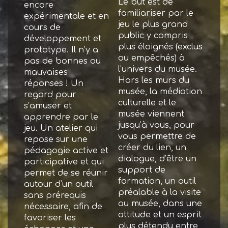
Le but est de
encore
familiariser par le
expérimentale et en
jeu le plus grand
cours de
public y compris
développement et
plus éloignés (exclus
prototype. Il n’y a
ou empêchés) à
pas de bonnes ou
l’univers du musée.
mauvaises
Hors les murs du
réponses ! Un
musée, la médiation
regard pour
culturelle et le
s’amuser et
musée viennent
apprendre par le
jusqu’à vous, pour
jeu. Un atelier qui
vous permettre de
repose sur une
créer du lien, un
pédagogie active et
dialogue, d’être un
participative et qui
support de
permet de se réunir
formation, un outil
autour d’un outil
préalable à la visite
sans prérequis
au musée, dans une
nécessaire, afin de
attitude et un esprit
favoriser les
plus détendu entre